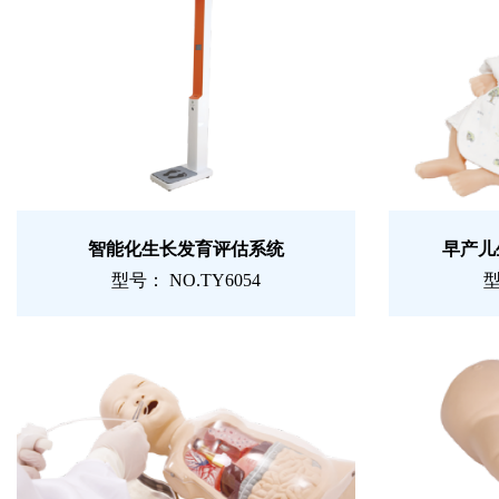
智能化生长发育评估系统
早产儿
型号： NO.TY6054
型