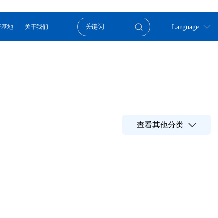
Language
普基地
关于我们
查看其他分类