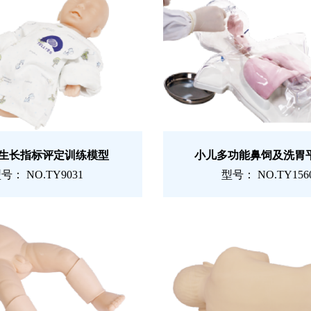
生长指标评定训练模型
小儿多功能鼻饲及洗胃平
号： NO.TY9031
型号： NO.TY156