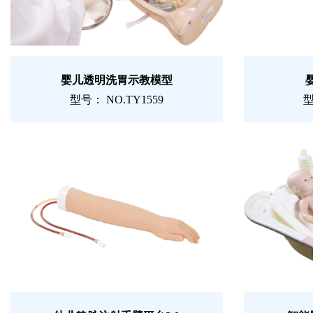
婴儿透明洗胃示教模型
型号： NO.TY1559
型