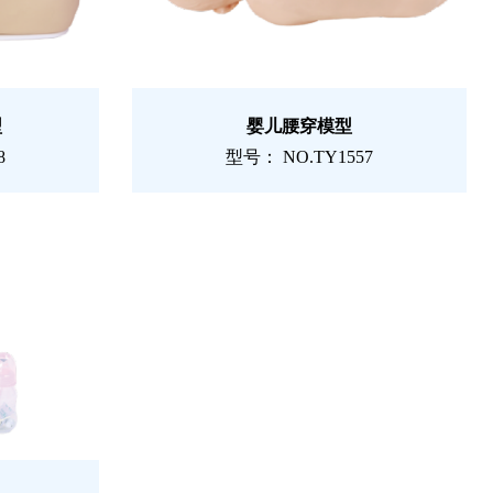
型
婴儿腰穿模型
8
型号： NO.TY1557