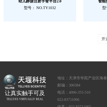
幼儿静脉注射手臂平台2.0
智能
型号： NO.TY1032
型号
开
地址：天津市华苑产业区海泰西路
邮编：300384
让真实触手可及
电话：4006-355-510
TELLYES VIRTUALLY REAL
022-83711066
传真：022-83711065