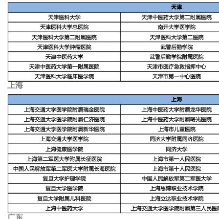
上海
广东