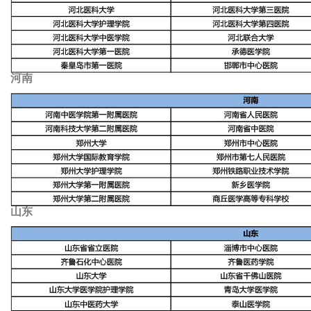
河南
山东