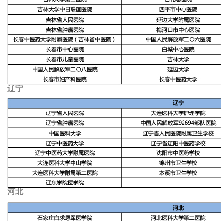
辽宁
河北