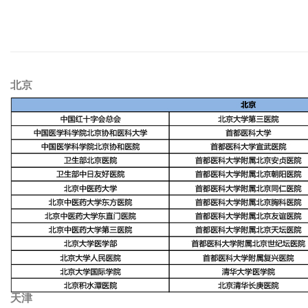
北京
天津