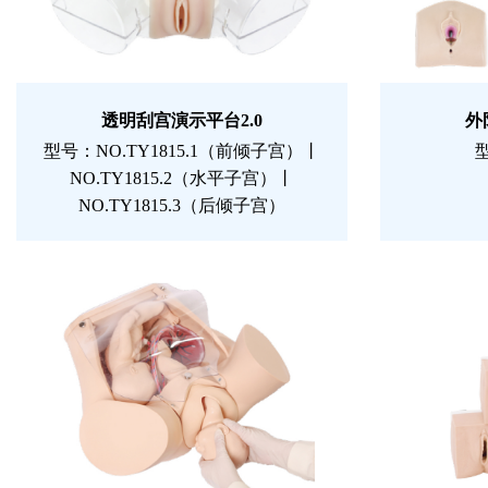
透明刮宫演示平台2.0
外
型号：NO.TY1815.1（前倾子宫）丨
型
NO.TY1815.2（水平子宫）丨
NO.TY1815.3（后倾子宫）