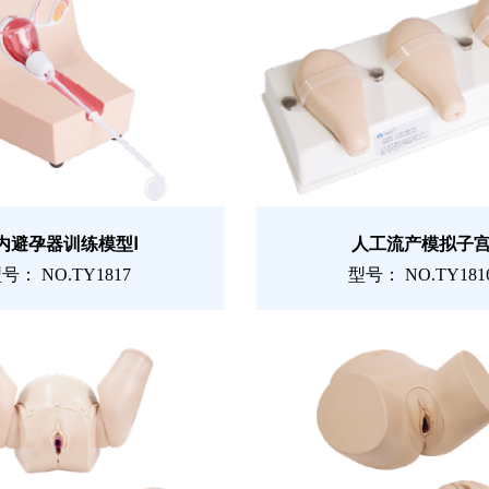
内避孕器训练模型Ⅰ
人工流产模拟子
号： NO.TY1817
型号： NO.TY181