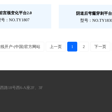
前宫颈变化平台2.0
阴道后穹窿穿刺平台2
号：NO.TY1807
型号：NO.TY183
线开户·(中国)官方网站
上一页
1
2
下一页
18号西6-A座2F、3F