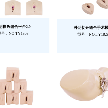
阴撕裂缝合平台2.0
外阴切开缝合手术
号：NO.TY1808
型号：NO.TY182